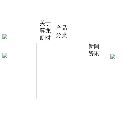
关于
产品
尊龙
分类
凯时
PP管材
新闻
公司简
PP板材
管件
资讯
介
PP阀门
服务热线
PPH管
企业文
PPH阀
公司新
材管件
化
189-
微信扫
门
闻
FRPP
公司视
一扫，
PVDF
管材管
行业动
频
阀门
关注尊
5297-
件
态
客户案
储罐吸
龙凯时
PVDF
技术资
例
收塔酸
管材管
料
7649
车间设
洗槽
件
备
PE管材
厂房厂
管件
貌
Copyright © 2023 江苏尊龙凯时管业有限公司 All rights