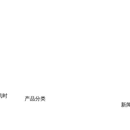
凯时
产品分类
新
PP板材
PP管材管件
PP阀门
PPH管材管件
公
PPH阀门
FRPP管材管件
行
PVDF阀门
PVDF管材管件
技